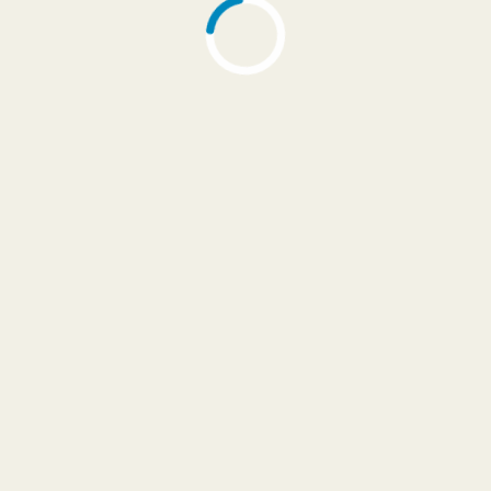
Samankaltaisia pelejä
Jos pidät Wildest Gambit -pelistä, saatat myös nauttia muista 
Wildest Gambit on ihanteellinen peli niille, jotka arvostavat se