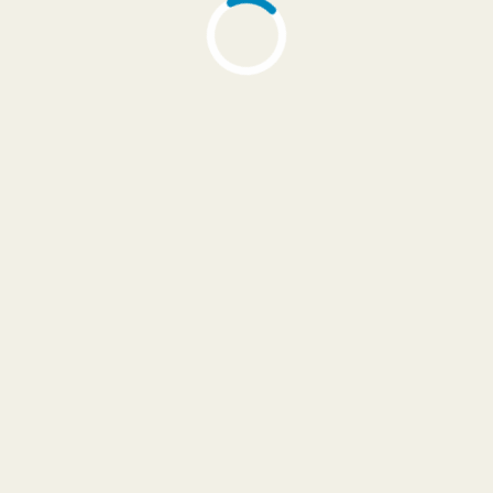
Twin Spin on loistava yhdistelmä vanhaa charmia ja uuden ajan t