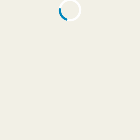
Jos
Turkish Speed Blackjack 1
viehättää sinua, voit myös ka
Lisäksi voit tutustua muihin live blackjack -peleihin, jotka tarjo
Turkish Speed Blackjack 1
tarjoaa ennen kaikkea nopean ja kie