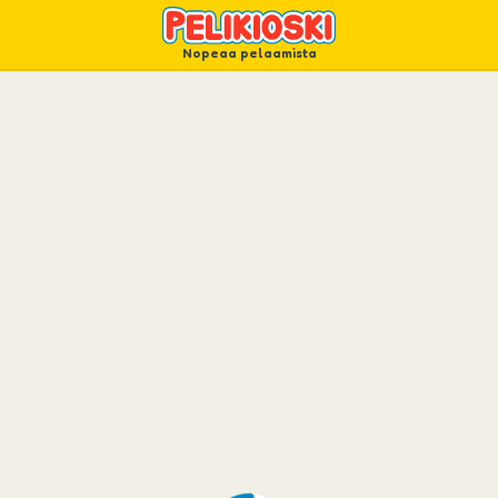
Nopeaa pelaamista
Tutustu Villin Lännen Seikkailuun Tombstone-pelissä
Tombstone on jännittävä videokolikkopeli, jonka on kehittänyt s
Pelin teema ja tunnelma
Tombstone sijoittuu kuuluisaan villiin länteen, ja sen grafiika
Ominaisuudet ja pelattavuus
Tombstone tarjoaa uniikkeja peliominaisuuksia, jotka lisäävät pe
Outlaw Wilds
: Villit kortit voivat laajentua kattamaan kok
Justice Spins
: Aktivoidaksesi tämän toiminnon, saat kolme she
Gunslinger Spins
: Tämä on tehokas vapaapelitoiminto, joka 