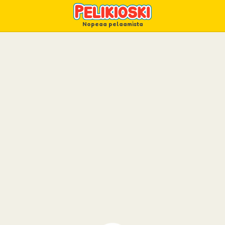
Nopeaa pelaamista
Tiger Kingdom Infinity Reels – Villi seikkailu Relax 
Relax Gamingin Tiger Kingdom Infinity Reels on innovatiivinen v
Pelin Ominaisuudet
Tiger Kingdom Infinity Reels erottuu edukseen useiden ainutlaa
Infinity Reels™:
Jokaisen voiton myötä rullia lisätään peliin
Vapaa pyöritys toiminto:
Kun tietyt symbolit osuvat kohdall
Bonusosto mahdollisuus:
Pelaajat voivat halutessaan osta
Ominaisuusvalinta:
Pelaajalla on mahdollisuus valita, mitä
Kuinka Pelata