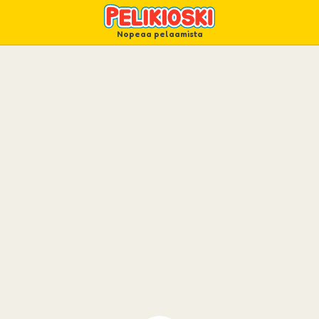
Nopeaa pelaamista
Johdanto
Play'n Go vie pelaajat muinaisen sivilisaation sydämeen
Temple
Pelin ominaisuudet
Temple of Tollan
erottuu paitsi teemansa, myös monipuolisten 
Interaktiiviset bonusominaisuudet vievät pelaajat syvemmälle m
Peliohjeet
Pelissä tavoitteena on saada mahdollisimman monta samaa symbolia 
Samankaltaisia pelejä