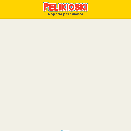
Nopeaa pelaamista
Super 30 Stars - kokonaisvaltainen pelielämys Game
Super 30 Stars on houkutteleva ja viihdyttävä peli Games Global
Ominaisuudet:
Monipuoliset voittomahdollisuudet:
Pelissä on useita voi
Bonusominaisuudet:
Pelissä on lukuisia bonusominaisuuksia,
Erityiset jokerit:
Näitä symboleja käyttämällä voit korvata 
Peliohjeet:
Pelaa Super 30 Stars -peliä asettamalla panoksesi ja pyöräyttämä
Samankaltaisia pelejä: