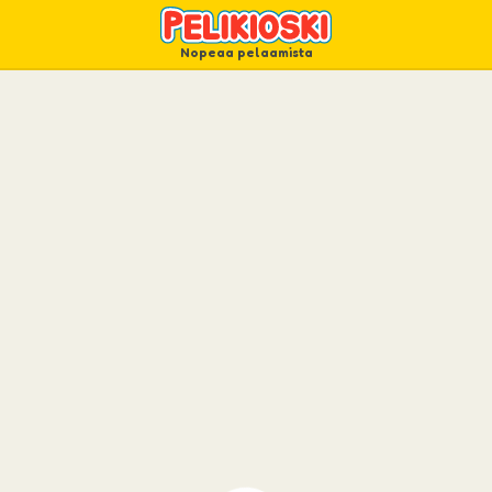
Nopeaa pelaamista
Big Time Gamingin Pop-peli: Räiskyvää Viihd
Pelin Yleiskatsaus
Big Time Gaming on tunnettu innovatiivisista slot-peleistään, j
Miten Pelata?
Pop on videoslotti, joka koostuu perinteisestä viiden rullan ja
Jännittävät Ominaisuudet
Pop-pelissä on useita herkullisia erikoisominaisuuksia, jotka vo
Ilmaiskierrokset
: Napataksesi ilmaiskierroksia, etsi pelist