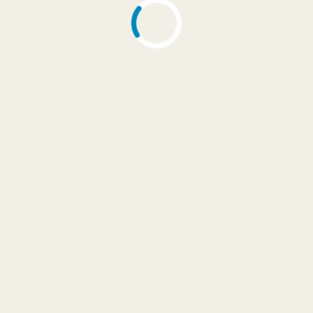
Kokeile myös näitä pelejä
Jos nautit Myth-pelistä, kannattaa tutustua myös muihin samank
Myth -slotin yhdistelmä historiallista mystiikkaa ja modernia slot