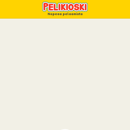
Nopeaa pelaamista
Mustang Gold Megaways on Pragmatic Playn luoma huima kolikkope
Ominaisuudet ja peliopas:
Mustang Gold Megaways sisältää monta kiehtovaa erikoisominai
Villit symbolit ja ilmaiskierrokset:
Löydät symboleita, jotk
Jättipotti ja lisäostomahdollisuus:
Pelissä on myös mukana
Videokolikkopelin visuaaliset tehosteet:
Grafiikat ja ää
Kenen kannattaa pelata:
Mustang Gold Megaways sopii erinomaisesti niille, jotka nauttiva
Kokeile myös näitä pelejä: