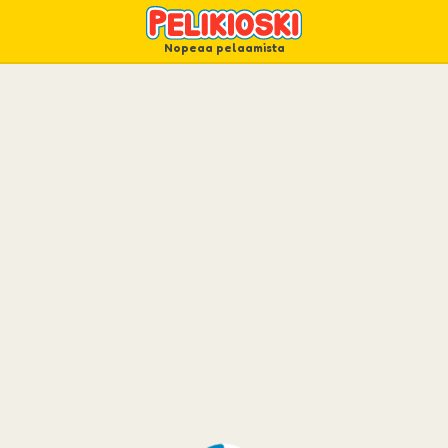
Nopeaa pelaamista
Valmistaudu taianomaiseen seikkailuun Red Tigerin
Majestic 
Ominaisuudet
Majestic Mysteries yhdistää klassisen kolikkopelin viehätyksen ny
Kun pelaaja saa kiekoille vapaapelisymboleita, aktivoituu pelin
Peliohjeet
Pelin käynnistäminen on helppoa. Valitse panoksesi ja paina py
Samankaltaisia pelejä
Jos Majestic Mysteries viehättää, kannattaa tutustua myös mu