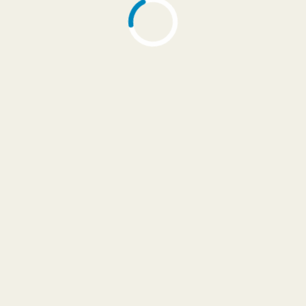
Samankaltaisia Pelejä
Jos Gold Vault Roulette viehättää, kannattaa tutustua myös muih
Lightning Roulette
: Tässä pelissä yhdistyvät perinteinen r
Immersive Roulette
: Tämä peli tarjoaa vielä syvemmän su
Loppupäätelmä
Gold Vault Roulette tarjoaa upean yhdistelmän klassista peli-il