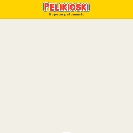
Nopeaa pelaamista
Johdanto
Gold Trophy 2 on Play'n Gon kehittämä videokolikkopeli, joka sij
Pelin Ominaisuudet
Gold Trophy 2 hemmottelee pelaajia seuraavilla kiehtovilla omin
Ylellisyys ja Urheilu
: Peli heijastaa golfurheilun ylellistä 
Riskipeli
: Voittojesi jälkeen sinulla on mahdollisuus tuplata t
Ilmaiskierrokset
: Aktivoimalla ilmaiskierrostoiminnon saat 