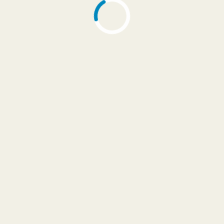
Samankaltaisia Pelejä
Jos nautit Gods Of Gold: InfiniReels -pelin tunnelmasta ja omin
Starburst
– Koe värikkäät jalokivet ja energinen pelikokem
Gonzo's Quest
– Lähde seikkailuun muinaiseen Etelä-Ameri
Divine Fortune
– Sukella antiikin Kreikan mytologiaan ja jaht
Yhteenveto
Gods Of Gold: InfiniReels tarjoaa ainutlaatuisen pelikokemuksen