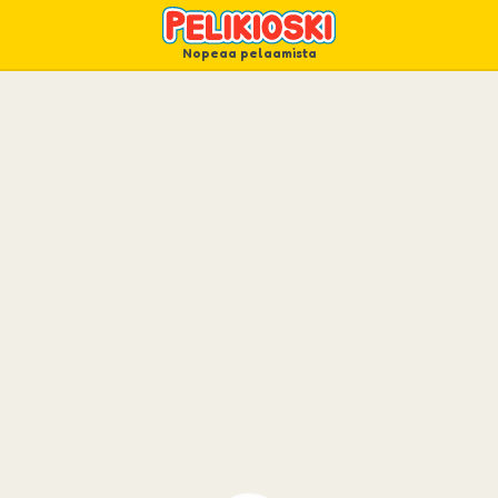
Nopeaa pelaamista
Esittely
Emerald King Rainbow Road on Pragmatic Playn luoma värikäs ja vi
Peliominaisuudet ja -ohjeet
Peliominaisuudet
Emerald King Rainbow Road on täynnä jännittäviä toimintoja:
Kultaiset symbolit
: Kultaiset aarrekammion avaimet voivat 
Bonuspelit
: Pelissä on useita bonuspelejä, jotka vievät s
Erilaiset panostasot
: Voit säätää panoksiasi, mikä mahdoll