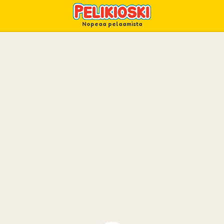
Nopeaa pelaamista
Donny Dough on Hacksaw Gamingin kehittämä värikäs ja viihdyttä
Pelin Ominaisuudet
Luksus ja Vauraus:
Donny Dough on täynnä kimaltelevia koli
Sarjakuvamainen Ilme:
Pelin grafiikat ovat kuin elävästä s
Ilmaiskierrokset:
Donny Dough tarjoaa mahdollisuuden voittaa
Bonuspeli:
Pelissä on jännittävä bonuspeli, jossa pelaajat vo
Osta Bonus:
Pelaajilla on mahdollisuus ostaa suoraan pääsy