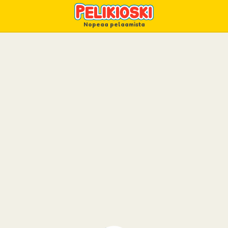
Nopeaa pelaamista
Dice by Hacksaw Gaming – Nosta Panokset U
Dice-peli, luotu Hacksaw Gamingin innovatiivisessa pelistudioss
Pelin Ominaisuudet
Dice tarjoaa pelaajille mahdollisuuden nauttia rennosta pelaami
Pelin käyttöliittymä on suunniteltu helppokäyttöiseksi, joten se 
Kuinka Pelata
Pelissä pelaajat asettavat panoksensa ja valitsevat, mitä he 
Kokeile Myös Näitä Pelejä