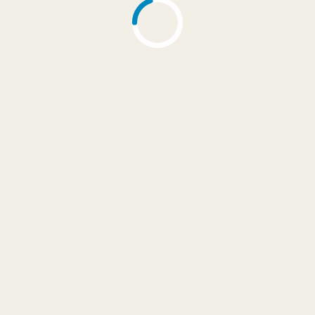
Kokeile myös näitä pelejä
Jos Castle of Terror viehättää sinua, saatat nauttia myös muista
Blood Suckers
– vampyyriteemainen peli, jossa on korkea j
Immortal Romance
– rakkaus ja vampyyrit yhdistyvät tässä
Castle of Terror tarjoaa erinomaisen yhdistelmän jännitystä, pel