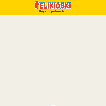
Nopeaa pelaamista
Buffalo King Megaways: Eläinten valtakunta ja voit
Buffalo King Megaways on Pragmatic Playn valmistama huikea vid
Ominaisuudet, jotka erottavat Buffalo King Megawaysin ed
Eläinaiheinen teema
: Pelaajat pääsevät kokemaan preeria
Megaways-voittotavat
: Jokainen kierros tarjoaa uusia voi
Putoavat voitot
: Kuten arvoketju, jokainen voitto poistaa v
Bonustoiminnot
: Pelaaja voi ostaa suoraan pääsyn bonuski
Kuinka pelata Buffalo King Megawaysia?
Pelin rakenne on yksinkertainen siitä huolimatta, että se tarjoa