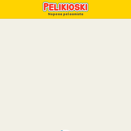
Nopeaa pelaamista
Big Bass Halloween – Kauhua ja Kaloja Pra
Pragmatic Play vie pelaajat jännittävälle kalastusretkelle, jo
Pelin Kuvaus ja Ominaisuudet
Big Bass Halloween on videokolikkopeli, jossa pelaajat heittäv
Kammottava kalastusbonus
: Saat lisäpyöräytyksiä, kun 
Ostettava bonuspeli
: Pelaajat voivat ostaa suoran pääsyn 
Yölliset ilmaiskierrokset
: Ilmaiskierrokset aktivoituvat tie
Pelin Tunnelma ja Grafiikat