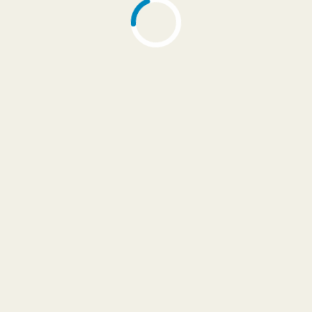
Graafisesti Big Bass Halloween on täydellinen sekoitus kauhua 
Samankaltaisia Pelejä
Jos Big Bass Halloween viehättää, saatat nauttia myös muista s
Halloween Jack
tarjoaa myös kauhuteeman ystäville vangi
Vampire Senpai
, jossa vampyyriteema yhdistyy aasialaisee
Yhteenveto
Big Bass Halloween on loistava valinta niille, jotka etsivät se