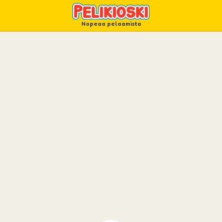
Nopeaa pelaamista
Big Bass Bonanza - Kalasta Suuria Voittoja Pragmat
Big Bass Bonanza on Pragmatic Playn kehittämä suosittu videok
Peliominaisuudet
Vedenalainen seikkailu
: Lähde syvälle meren aaltoihin ets
Kalastusbonus
: Suurimmat voitot piilevät kalastusbonus kie
Voittojen satama
: Pelissä on mukana jännittäviä bonusomina
Peliohjeet
Big Bass Bonanza tarjoaa yksinkertaiset säännöt, jotka tekevät 
Kokeile myös näitä pelejä