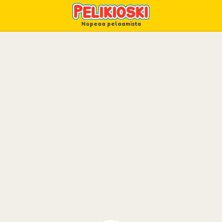
Nopeaa pelaamista
Asgard on Pragmatic Playn luoma videoslotti, joka vie pelaajat 
*
Pelin erikoisominaisuudet:
Mysteerisymbolit
: Nämä symbolit muuttuvat satunnaisesti 
Ilmaiskierrokset
: Saavuta kolme tai useampia scatter-symbo
Moninkertaistajat
: Voittoyhdistelmät voivat saada satunnai
Wild-symbolit
: Nämä symbolit voivat korvata muita symbole
Pelin ohjeet:
Aloittaaksesi Asgardissa, aseta ensin panoksesi. Voit säätää ko
Vinkkejä samankaltaisiin peleihin: