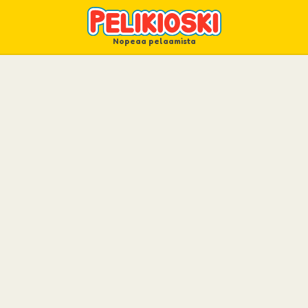
Nopeaa pelaamista
a Ancient Egypt Classic -slotissa
Classic
on kolikkopeli, joka johdattaa pelaajat muinaisen Egypti
t ja symbolit, jotka ammentavat muinaisen Egyptin ikoneista, k
kierrostoiminnon, joka aktivoituu kolmella tai useammalla scatte
sesti kiehtova, sen säännöt ovat yksinkertaiset ja helppo oppia, 