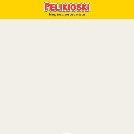
Nopeaa pelaamista
Tutustu Ace of Spades -peliin Play'n Golta
Korttipelien ikoninen Ace of Spades on saanut uuden, virtaviiva
Pelin perusominaisuudet
Ace of Spades on yksinkertainen, mutta kiehtova peli. Sen klass
Kuinka pelata Ace of Spades -peliä
Pelin pelaaminen on helppoa. Sinun tulee vain asettaa panoksesi 
Miksi valita Ace of Spades?
Ace of Spades erottuu massasta sen klassisen teeman ja helpon 