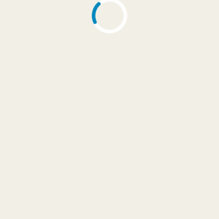
Samankaltaisia pelejä, joita kannattaa kokeilla
Jos pidät Ace of Spades -pelistä, saatat nauttia myös muista Pl
Ace of Spades tarjoaa siis perinteisen korttipelin tunnelmaa moder