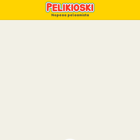
Nopeaa pelaamista
Yleistä tietoa
7 Piggies on värikäs ja viihdyttävä kolikkopeli Pragmatic Playlt
Pelin ominaisuudet
7 Piggies tarjoaa viisi kiekkoa ja seitsemän voittolinjaa, joid
Peliohjeet
Aloittaaksesi pelin, aseta ensin panoksesi koko. Voit säätää ko
Vastaavia pelejä
Jos 7 Piggies viehättää sinua, saattaisit myös nauttia muista s