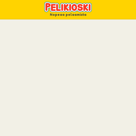
Nopeaa pelaamista
Pelinäkymä ja tunnelma
6 Jokers on Pragmatic Playn luoma slottipeli, joka vie pelaaja
Pelin ominaisuudet
Jokerit
Kuten pelin nimi antaa ymmärtää, jokereilla on keskeinen rooli
Hedelmäiset symbolit
Pelissä seikkailevat erilaiset värikkäät hedelmät, jotka tuovat 